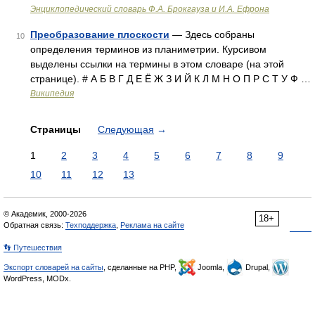
Энциклопедический словарь Ф.А. Брокгауза и И.А. Ефрона
Преобразование плоскости
— Здесь собраны
10
определения терминов из планиметрии. Курсивом
выделены ссылки на термины в этом словаре (на этой
странице). # А Б В Г Д Е Ё Ж З И Й К Л М Н О П Р С Т У Ф …
Википедия
Страницы
Следующая
→
1
2
3
4
5
6
7
8
9
10
11
12
13
© Академик, 2000-2026
18+
Обратная связь:
Техподдержка
,
Реклама на сайте
👣 Путешествия
Экспорт словарей на сайты
, сделанные на PHP,
Joomla,
Drupal,
WordPress, MODx.