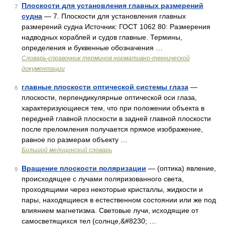
Плоскости для установления главных размерений
7
судна
— 7. Плоскости для установления главных
размерений судна Источник: ГОСТ 1062 80: Размерения
надводных кораблей и судов главные. Термины,
определения и буквенные обозначения …
Словарь-справочник терминов нормативно-технической
документации
главные плоскости оптической системы глаза
—
8
плоскости, перпендикулярные оптической оси глаза,
характеризующиеся тем, что при положении объекта в
передней главной плоскости в задней главной плоскости
после преломления получается прямое изображение,
равное по размерам объекту …
Большой медицинский словарь
Вращение плоскости поляризации
— (оптика) явление,
9
происходящее с лучами поляризованного света,
проходящими через некоторые кристаллы, жидкости и
пары, находящиеся в естественном состоянии или же под
влиянием магнетизма. Световые лучи, исходящие от
самосветящихся тел (солнце,&#8230; …