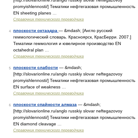
[http://slovarionline.ru/anglo russkiy slovar neftegazovoy
promyishlennosti/] Тематики нефтегазовая промышленность
EN sheeting planes …
Справочник технического переводчика
плоскости октаэдра
— &mdash; [Англо русский
4
геммологический словарь. Красноярск, КрасБерри. 2007.]
Тематики геммология и ювелирное производство EN
octahedral plan …
Справочник технического переводчика
плоскости слабости
— &mdash;
5
[http://slovarionline.ru/anglo russkiy slovar neftegazovoy
promyishlennosti/] Тематики нефтегазовая промышленность
EN surface of weakness …
Справочник технического переводчика
плоскости спайности алмаза
— &mdash;
6
[http://slovarionline.ru/anglo russkiy slovar neftegazovoy
promyishlennosti/] Тематики нефтегазовая промышленность
EN diamond cleavage …
Справочник технического переводчика